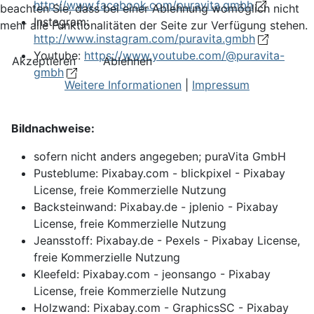
http://www.facebook.com/puravita.gmbh
beachten Sie, dass bei einer Ablehnung womöglich nicht
Instagram:
mehr alle Funktionalitäten der Seite zur Verfügung stehen.
http://www.instagram.com/puravita.gmbh
Youtube:
https://www.youtube.com/@puravita-
Akzeptieren
Ablehnen
gmbh
Weitere Informationen
|
Impressum
Bildnachweise:
sofern nicht anders angegeben; puraVita GmbH
Pusteblume: Pixabay.com - blickpixel - Pixabay
License, freie Kommerzielle Nutzung
Backsteinwand: Pixabay.de - jplenio - Pixabay
License, freie Kommerzielle Nutzung
Jeansstoff: Pixabay.de - Pexels - Pixabay License,
freie Kommerzielle Nutzung
Kleefeld: Pixabay.com - jeonsango - Pixabay
License, freie Kommerzielle Nutzung
Holzwand: Pixabay.com - GraphicsSC - Pixabay